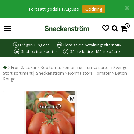
Fortsätt gödsla i Augusti
Gödning
0
Frågor? Ring oss!
Flera säkra betalningsalternativ
Snabba transporter
Så lite bättre - Må lite bättre
Frön & Lökar
Köp tomatfrön online – unika sorter i Sverige -
Stort sortiment| Sneckenström
Normalstora Tomater
Baton
Rouge