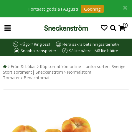
Fortsätt gödsla i Augusti
Gödning
0
Frågor? Ring oss!
Flera säkra betalningsalternativ
Snabba transporter
Så lite bättre - Må lite bättre
Frön & Lökar
Köp tomatfrön online – unika sorter i Sverige -
Stort sortiment| Sneckenström
Normalstora
Tomater
Benachtomat