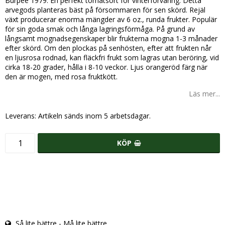
Burpee 1979. En perfekt tomatsort för vinterförvaring. Detta
arvegods planteras bäst på försommaren för sen skörd. Rejäl
växt producerar enorma mängder av 6 oz., runda frukter. Populär
för sin goda smak och långa lagringsförmåga. På grund av
långsamt mognadsegenskaper blir frukterna mogna 1-3 månader
efter skörd. Om den plockas på senhösten, efter att frukten når
en ljusrosa rodnad, kan fläckfri frukt som lagras utan beröring, vid
cirka 18-20 grader, hålla i 8-10 veckor. Ljus orangeröd färg när
den är mogen, med rosa fruktkött.
Läs mer...
Leverans:
Artikeln sänds inom 5 arbetsdagar.
KÖP
Så lite bättre - Må lite bättre