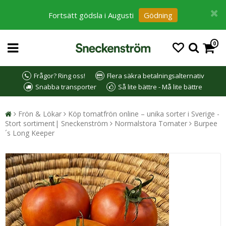
Fortsätt gödsla i Augusti
Gödning
0
Frågor? Ring oss!
Flera säkra betalningsalternativ
Snabba transporter
Så lite bättre - Må lite bättre
Frön & Lökar
Köp tomatfrön online – unika sorter i Sverige -
Stort sortiment| Sneckenström
Normalstora Tomater
Burpee
´s Long Keeper