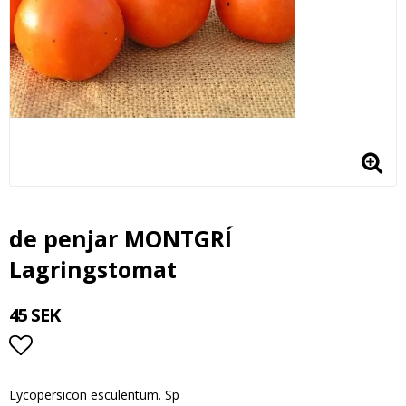
de penjar MONTGRÍ
Lagringstomat
45 SEK
Lägg till i favoritlistan
Lycopersicon esculentum. Sp