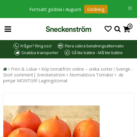
Fortsätt gödsla i Augusti
Gödning
0
Frågor? Ring oss!
Flera säkra betalningsalternativ
Snabba transporter
Så lite bättre - Må lite bättre
Frön & Lökar
Köp tomatfrön online – unika sorter i Sverige -
Stort sortiment| Sneckenström
Normalstora Tomater
de
penjar MONTGRÍ Lagringstomat