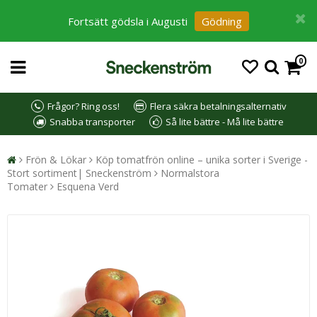
Fortsätt gödsla i Augusti
Gödning
0
Frågor? Ring oss!
Flera säkra betalningsalternativ
Snabba transporter
Så lite bättre - Må lite bättre
Frön & Lökar
Köp tomatfrön online – unika sorter i Sverige -
Stort sortiment| Sneckenström
Normalstora
Tomater
Esquena Verd