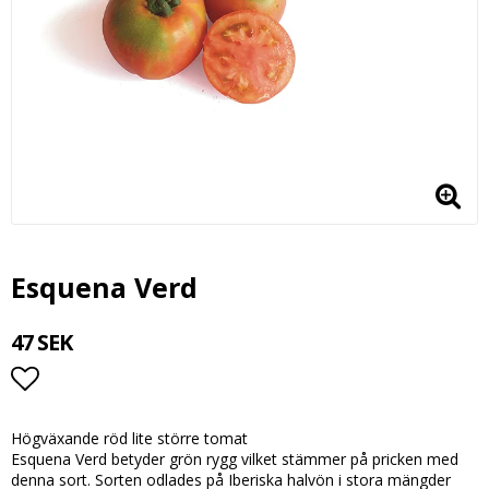
Esquena Verd
47 SEK
Lägg till i favoritlistan
Högväxande röd lite större tomat
Esquena Verd betyder grön rygg vilket stämmer på pricken med
denna sort. Sorten odlades på Iberiska halvön i stora mängder