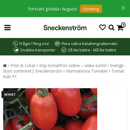
Fortsätt gödsla i Augusti
Gödning
0
Frågor? Ring oss!
Flera säkra betalningsalternativ
Snabba transporter
Så lite bättre - Må lite bättre
Frön & Lökar
Köp tomatfrön online – unika sorter i Sverige -
Stort sortiment| Sneckenström
Normalstora Tomater
Tomat
Kubi F1
NYHET