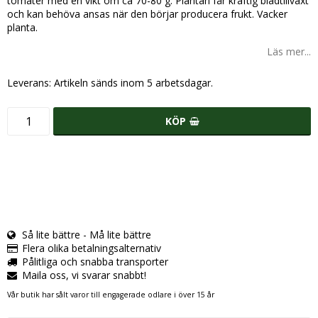
tomater med en vikt om ca 70-80 g. Plantan får kraftig bladtillväxt
och kan behöva ansas när den börjar producera frukt. Vacker
planta.
Läs mer...
Leverans:
Artikeln sänds inom 5 arbetsdagar.
KÖP
Så lite bättre - Må lite bättre
Flera olika betalningsalternativ
Pålitliga och snabba transporter
Maila oss, vi svarar snabbt!
Vår butik har sålt varor till engagerade odlare i över 15 år