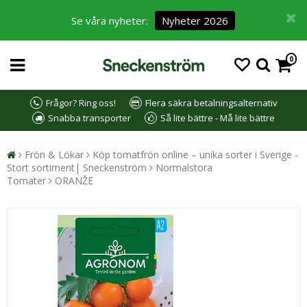
Se våra nyheter:
Nyheter 2026
0
Frågor? Ring oss!
Flera säkra betalningsalternativ
Snabba transporter
Så lite bättre - Må lite bättre
Frön & Lökar
Köp tomatfrön online – unika sorter i Sverige -
Stort sortiment| Sneckenström
Normalstora
Tomater
ORANŽE