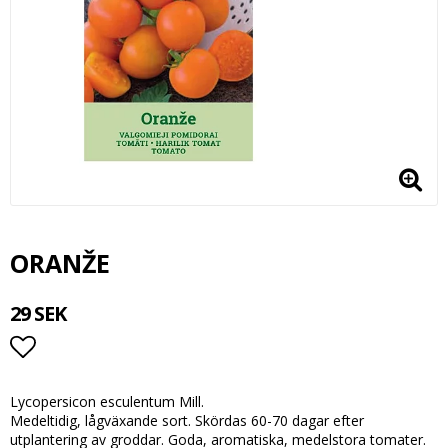
ORANŽE
29 SEK
Lägg till i favoritlistan
Lycopersicon esculentum Mill.
Medeltidig, lågväxande sort. Skördas 60-70 dagar efter
utplantering av groddar. Goda, aromatiska, medelstora tomater.