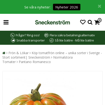
Se våra nyheter:
Nyheter 2026
0
Frågor? Ring oss!
Flera säkra betalningsalternativ
Snabba transporter
Så lite bättre - Må lite bättre
Frön & Lökar
Köp tomatfrön online – unika sorter i Sverige -
Stort sortiment| Sneckenström
Normalstora
Tomater
Pantano Romanesco