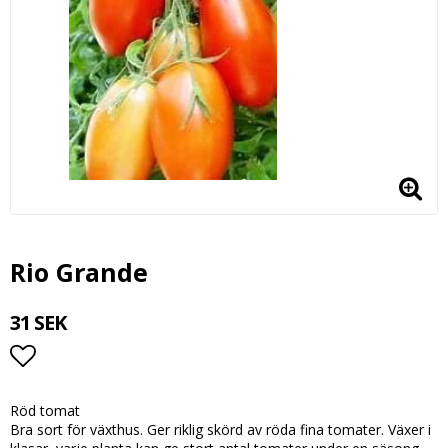
Rio Grande
31 SEK
Lägg till i favoritlistan
Röd tomat
Bra sort för växthus. Ger riklig skörd av röda fina tomater. Växer i