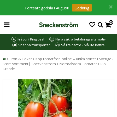
Fortsätt gödsla i Augusti
Gödning
0
Frågor? Ring oss!
Flera säkra betalningsalternativ
Snabba transporter
Så lite bättre - Må lite bättre
Frön & Lökar
Köp tomatfrön online – unika sorter i Sverige -
Stort sortiment| Sneckenström
Normalstora Tomater
Rio
Grande