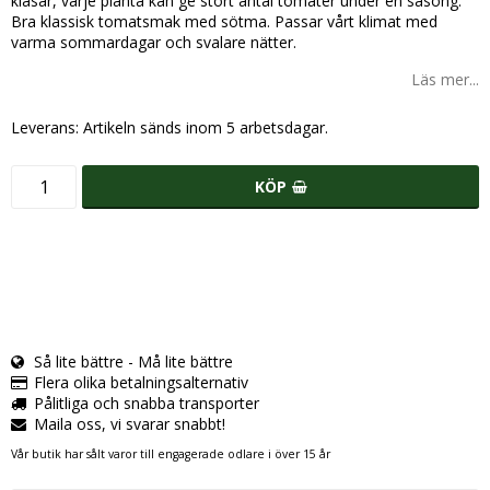
klasar, varje planta kan ge stort antal tomater under en säsong.
Bra klassisk tomatsmak med sötma. Passar vårt klimat med
varma sommardagar och svalare nätter.
Läs mer...
Leverans:
Artikeln sänds inom 5 arbetsdagar.
KÖP
Så lite bättre - Må lite bättre
Flera olika betalningsalternativ
Pålitliga och snabba transporter
Maila oss, vi svarar snabbt!
Vår butik har sålt varor till engagerade odlare i över 15 år