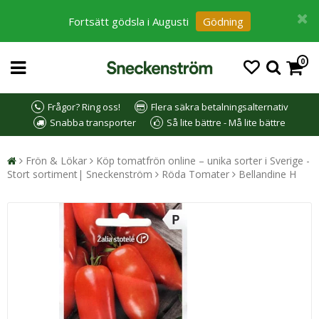
Fortsätt gödsla i Augusti
Gödning
0
Frågor? Ring oss!
Flera säkra betalningsalternativ
Snabba transporter
Så lite bättre - Må lite bättre
Frön & Lökar
Köp tomatfrön online – unika sorter i Sverige -
Stort sortiment| Sneckenström
Röda Tomater
Bellandine H