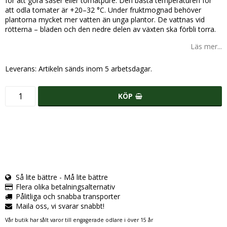
för att göra såser eller tomatpuré. Den bästa temperaturen för
att odla tomater är +20–32 °C. Under fruktmognad behöver
plantorna mycket mer vatten än unga plantor. De vattnas vid
rötterna – bladen och den nedre delen av växten ska förbli torra.
Läs mer...
Leverans:
Artikeln sänds inom 5 arbetsdagar.
KÖP
Så lite bättre - Må lite bättre
Flera olika betalningsalternativ
Pålitliga och snabba transporter
Maila oss, vi svarar snabbt!
Vår butik har sålt varor till engagerade odlare i över 15 år