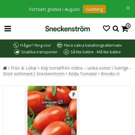
Fortsätt gödsla i Augusti
Gödning
0
Frågor? Ring oss!
Flera säkra betalningsalternativ
Snabba transporter
Så lite bättre - Må lite bättre
Frön & Lökar
Köp tomatfrön online – unika sorter i Sverige -
Stort sortiment| Sneckenström
Röda Tomater
Brooks H