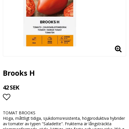
Brooks H
42 SEK
Lägg till i favoritlistan
TOMAT BROOKS
Höga, måttligt tidiga, sjukdomsresistenta, högproduktiva hybrider
av tomater av typen "Saladette". Frukterna är långsträckta