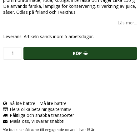
plommonformade, röda, köttiga, inte fasta och väger cirka 250 g.
De används färska, lämpliga för konservering, tillverkning av juice,
såser. Odlas på friland och i växthus.
Läs mer...
Leverans:
Artikeln sänds inom 5 arbetsdagar.
KÖP
Så lite bättre - Må lite bättre
Flera olika betalningsalternativ
Pålitliga och snabba transporter
Maila oss, vi svarar snabbt!
Vår butik har sålt varor till engagerade odlare i över 15 år