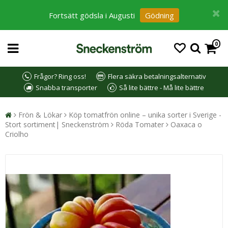
Fortsätt gödsla i Augusti
Gödning
0
Frågor? Ring oss!
Flera säkra betalningsalternativ
Snabba transporter
Så lite bättre - Må lite bättre
Frön & Lökar
Köp tomatfrön online – unika sorter i Sverige -
Stort sortiment| Sneckenström
Röda Tomater
Oaxaca o
Criolho