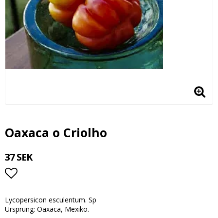
Oaxaca o Criolho
37 SEK
Lägg till i favoritlistan
Lycopersicon esculentum. Sp
Ursprung: Oaxaca, Mexiko.