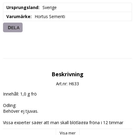
Ursprungsland
Sverige
Varumärke
Hortus Sementi
DELA
Beskrivning
Art.nr: H633
Innehåll: 1,0 g frö

Odling:

Behöver ej tjuvas.

Vissa experter säger att man skall blötlägga fröna i 12 timmar 
innan man sår dem. Det kanske är bra men jag har aldrig gjort 
Visa mer
det, det går bra ändå. Jag sår i coir-peat uppblandad med ca. 30% 