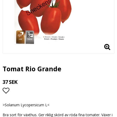
Tomat Rio Grande
37 SEK
Lägg till i favoritlistan
>Solanum Lycopersicum L<
Bra sort för växthus. Ger riklig skörd av röda fina tomater. Växer i