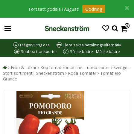
Fortsätt gödsla i Augusti
Gödning
0
Frågor? Ring oss!
Flera säkra betalningsalternativ
Snabba transporter
Så lite bättre - Må lite bättre
Frön & Lökar
Köp tomatfrön online – unika sorter i Sverige -
Stort sortiment| Sneckenström
Röda Tomater
Tomat Rio
Grande