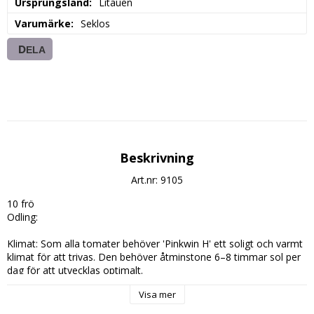
Ursprungsland
Litauen
Varumärke
Seklos
DELA
Beskrivning
Art.nr: 9105
10 frö

Odling:

Klimat: Som alla tomater behöver 'Pinkwin H' ett soligt och varmt 
klimat för att trivas. Den behöver åtminstone 6–8 timmar sol per 
dag för att utvecklas optimalt.

Jord: Den föredrar väldränerad, näringsrik jord som behåller 
Visa mer
fukten men inte blir för blöt.

Skötsel: Eftersom den är en determinant tomat, kräver den 