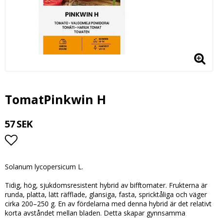
TomatPinkwin H
57 SEK
Lägg till i favoritlistan
Solanum lycopersicum L.
Tidig, hög, sjukdomsresistent hybrid av bifftomater. Frukterna är
runda, platta, lätt räfflade, glansiga, fasta, spricktåliga och väger
cirka 200–250 g. En av fördelarna med denna hybrid är det relativt
korta avståndet mellan bladen. Detta skapar gynnsamma