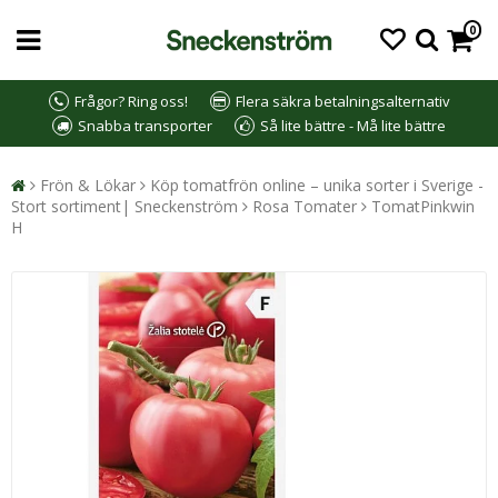
0
Frågor? Ring oss!
Flera säkra betalningsalternativ
Snabba transporter
Så lite bättre - Må lite bättre
Frön & Lökar
Köp tomatfrön online – unika sorter i Sverige -
Stort sortiment| Sneckenström
Rosa Tomater
TomatPinkwin
H