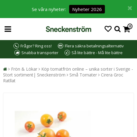
Se våra nyheter:
Nyheter 2026
0
Frågor? Ring oss!
Flera säkra betalningsalternativ
Snabba transporter
Så lite bättre - Må lite bättre
Frön & Lökar
Köp tomatfrön online – unika sorter i Sverige -
Stort sortiment| Sneckenström
Små Tomater
Cirera Groc
Ratllat