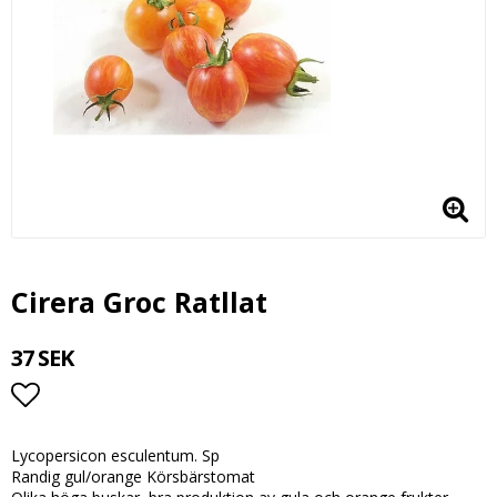
Cirera Groc Ratllat
37 SEK
Lägg till i favoritlistan
Lycopersicon esculentum. Sp
Randig gul/orange Körsbärstomat