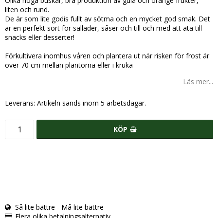
Olika höga buskar, bra produktion av gula och orange frukter,
liten och rund.
De är som lite godis fullt av sötma och en mycket god smak. Det
är en perfekt sort för sallader, såser och till och med att äta till
snacks eller desserter!
Förkultivera inomhus våren och plantera ut när risken för frost är
över 70 cm mellan plantorna eller i kruka
Läs mer...
Leverans:
Artikeln sänds inom 5 arbetsdagar.
KÖP
Så lite bättre - Må lite bättre
Flera olika betalningsalternativ