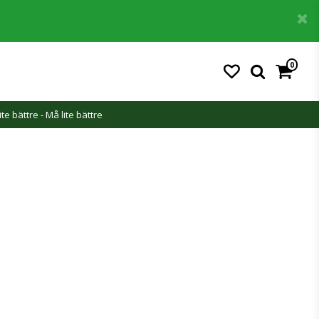
0
ite bättre - Må lite bättre