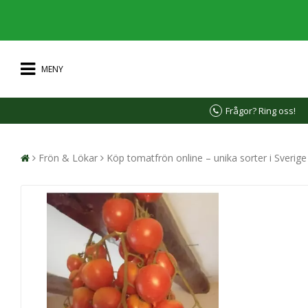
MENY
Frågor? Ring oss!
Frön & Lökar
Köp tomatfrön online – unika sorter i Sverig