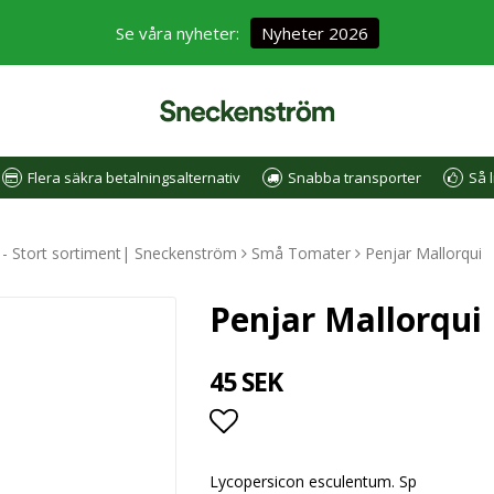
Se våra nyheter:
Nyheter 2026
Flera säkra betalningsalternativ
Snabba transporter
Så l
e - Stort sortiment| Sneckenström
Små Tomater
Penjar Mallorqui
Penjar Mallorqui
45 SEK
Lägg till i favoritlistan
Lycopersicon esculentum. Sp