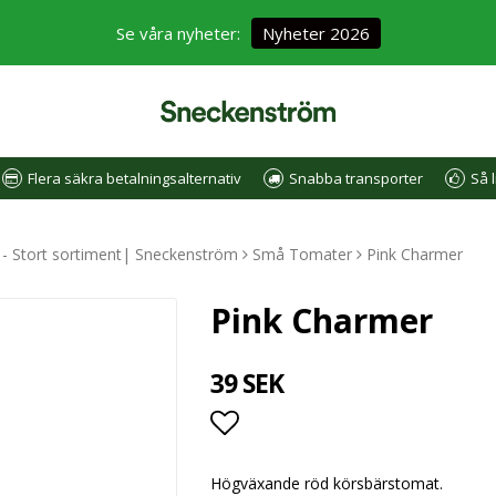
Se våra nyheter:
Nyheter 2026
Flera säkra betalningsalternativ
Snabba transporter
Så l
e - Stort sortiment| Sneckenström
Små Tomater
Pink Charmer
Pink Charmer
39 SEK
Lägg till i favoritlistan
Högväxande röd körsbärstomat.