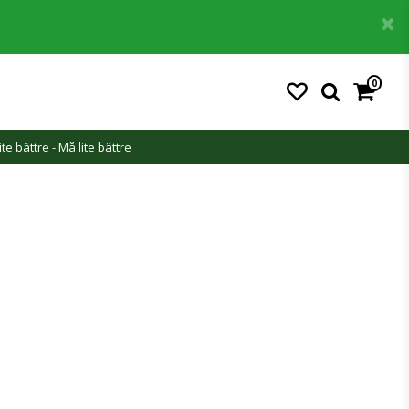
0
Din varukorg är tom
ite bättre - Må lite bättre