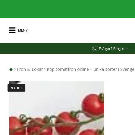
MENY
Frågor? Ring oss!
Frön & Lökar
Köp tomatfrön online – unika sorter i Sverig
NYHET