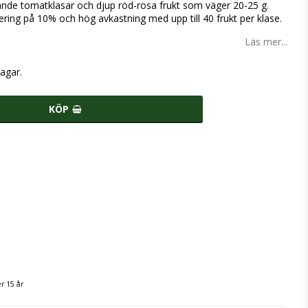
de tomatklasar och djup röd-rosa frukt som väger 20-25 g.
ring på 10% och hög avkastning med upp till 40 frukt per klase.
Läs mer...
agar.
KÖP
r 15 år