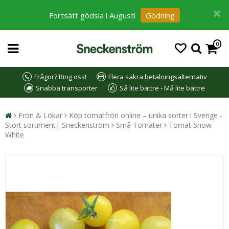
Fortsätt gödsla i Augusti
Gödning
0
Frågor? Ring oss!
Flera säkra betalningsalternativ
Snabba transporter
Så lite bättre - Må lite bättre
Frön & Lökar
Köp tomatfrön online – unika sorter i Sverige -
Stort sortiment| Sneckenström
Små Tomater
Tomat Snow
White