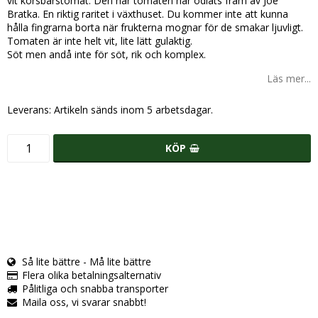
vit körsbärstomat. Den här tomaten har odlats fram av Joe
Bratka. En riktig raritet i växthuset. Du kommer inte att kunna
hålla fingrarna borta när frukterna mognar för de smakar ljuvligt.
Tomaten är inte helt vit, lite lätt gulaktig.
Söt men andå inte för söt, rik och komplex.
Läs mer...
Leverans:
Artikeln sänds inom 5 arbetsdagar.
KÖP
Så lite bättre - Må lite bättre
Flera olika betalningsalternativ
Pålitliga och snabba transporter
Maila oss, vi svarar snabbt!