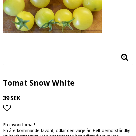
Tomat Snow White
39 SEK
Lägg till i favoritlistan
En favorittomat!
En återkommande favorit, odlar den varje år. Helt oemotståndlig