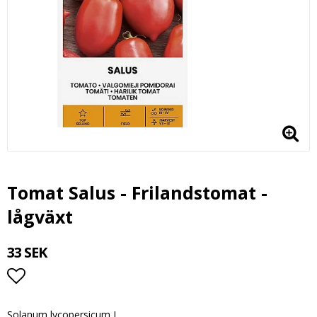
Tomat Salus - Frilandstomat -
lågväxt
33 SEK
Lägg till i favoritlistan
Solanum lycopersicum L.