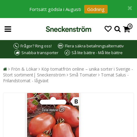
Fortsätt gödsla i Augusti
Gödning
0
Frågor? Ring oss!
Flera säkra betalningsalternativ
Snabba transporter
Så lite bättre - Må lite bättre
Frön & Lökar
Köp tomatfrön online – unika sorter i Sverige -
Stort sortiment| Sneckenström
Små Tomater
Tomat Salus -
Frilandstomat - lågväxt