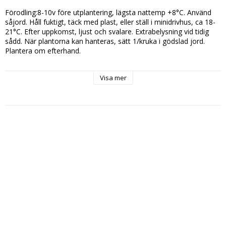
Förodling:8-10v före utplantering, lägsta nattemp +8°C. Använd 
såjord. Håll fuktigt, täck med plast, eller ställ i minidrivhus, ca 18-
21°C. Efter uppkomst, ljust och svalare. Extrabelysning vid tidig 
sådd. När plantorna kan hanteras, sätt 1/kruka i gödslad jord. 
Plantera om efterhand.

Förkultivering:Mars-April

Visa mer
Blomstring/Skörd:Juli-Okt

Plantavstånd, cm:80

Radavstånd, cm: 60

Planteringsdjup, cm:0,5-1

Livstid: 1-årig

Växtläge:Sol och skyddat, Drivhus/Växthus

Antal frö: Räcker till ca 10 plantor