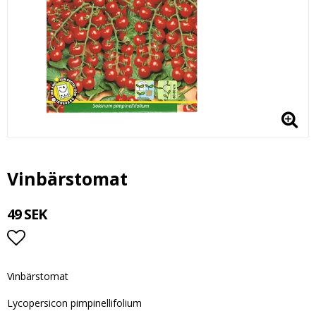
Vinbärstomat
49 SEK
Lägg till i favoritlistan
Vinbärstomat
Lycopersicon pimpinellifolium