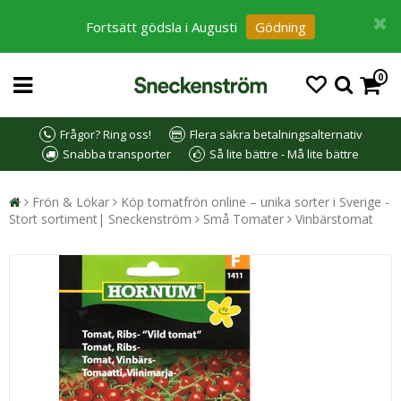
Fortsätt gödsla i Augusti
Gödning
0
Frågor? Ring oss!
Flera säkra betalningsalternativ
Snabba transporter
Så lite bättre - Må lite bättre
Frön & Lökar
Köp tomatfrön online – unika sorter i Sverige -
Stort sortiment| Sneckenström
Små Tomater
Vinbärstomat