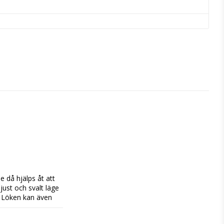
 då hjälps åt att 
ust och svalt läge 
. Löken kan även 
jare i sallader 