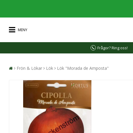
MENY
Frågor? Ring oss!
Frön & Lökar
Lök
Lök "Morada de Amposta"