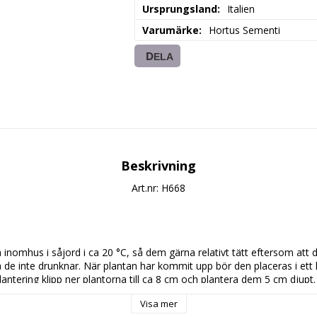
Ursprungsland
Italien
Varumärke
Hortus Sementi
DELA
Beskrivning
Art.nr: H668
 inomhus i såjord i ca 20 °C, så dem gärna relativt tätt eftersom att de
 de inte drunknar. När plantan har kommit upp bör den placeras i ett lj
lantering klipp ner plantorna till ca 8 cm och plantera dem 5 cm djupt
jorden reder sig. Skörda antingen de unga rödlökarna som är en smakhö
Visa mer