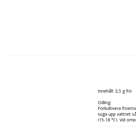
Innehåll: 3,5 g frö

Odling:

Förkultivera fröerna
suga upp vattnet så
(15-18 °C). Vid omp
sås på friland när 