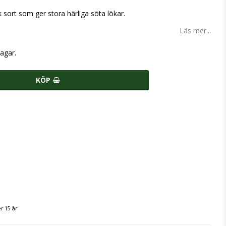
k sort som ger stora härliga söta lökar.
Läs mer...
agar.
KÖP
r 15 år