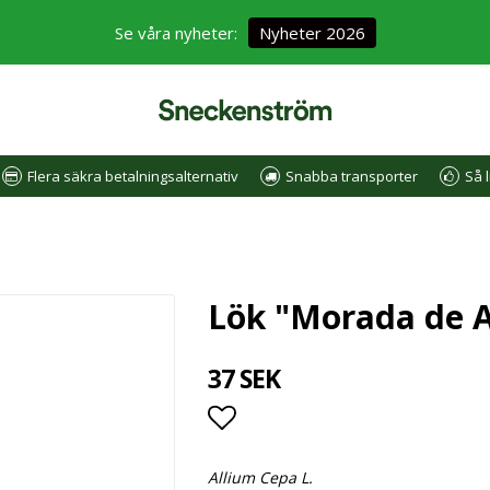
Se våra nyheter:
Nyheter 2026
Flera säkra betalningsalternativ
Snabba transporter
Så l
Lök "Morada de 
37 SEK
Lägg till i favoritlistan
Allium Cepa L.