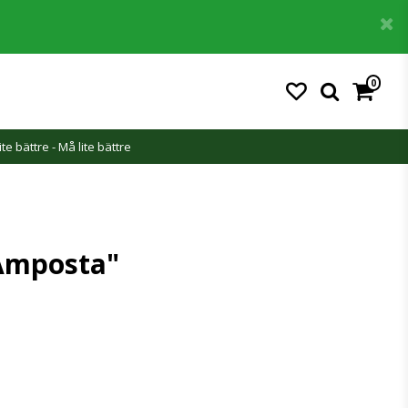
0
ite bättre - Må lite bättre
Amposta"