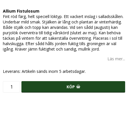
Lägg till i favoritlistan
Allium Fistulosum
Fint röd färg, helt speciell löktyp. Ett vackert inslag i salladsskålen.
Underbar mild smak. Stjälken är lång och plantan är vinterhärdig.
Både stjälk och topp kan användas. Vid sen sådd (augusti) kan
purjolök övervintra till tidig vårskörd (slutet av maj). Kan behöva
täckas på vintern för att säkerställa övervintring. Placeras i sol till
halvskugga. Efter sådd hålls jorden fuktig tills groningen är väl
igång. Kräver jämn fuktighet och sandig, mullrik jord.
Läs mer...
Leverans:
Artikeln sänds inom 5 arbetsdagar.
KÖP