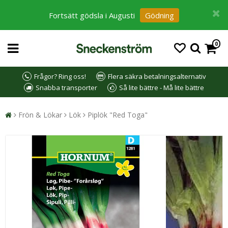
Fortsätt gödsla i Augusti
Gödning
0
Frågor? Ring oss!
Flera säkra betalningsalternativ
Snabba transporter
Så lite bättre - Må lite bättre
Frön & Lökar
Lök
Piplök "Red Toga"