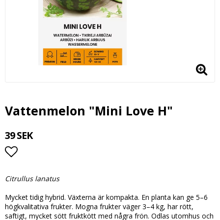
Vattenmelon "Mini Love H"
39 SEK
Lägg till i favoritlistan
Citrullus lanatus
Mycket tidig hybrid. Växterna är kompakta. En planta kan ge 5–6
högkvalitativa frukter. Mogna frukter väger 3–4 kg, har rött,
saftigt, mycket sött fruktkött med några frön. Odlas utomhus och