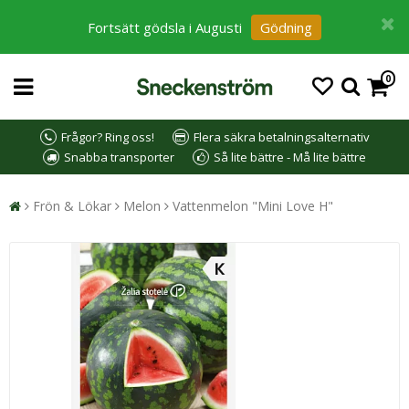
Fortsätt gödsla i Augusti
Gödning
0
Frågor? Ring oss!
Flera säkra betalningsalternativ
Snabba transporter
Så lite bättre - Må lite bättre
Frön & Lökar
Melon
Vattenmelon "Mini Love H"