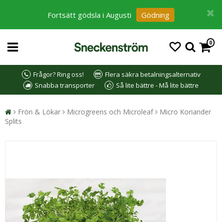
Fortsätt gödsla i Augusti
Gödning
0
Frågor? Ring oss!
Flera säkra betalningsalternativ
Snabba transporter
Så lite bättre - Må lite bättre
Frön & Lökar
Microgreens och Microleaf
Micro Koriander
Splits