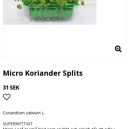
Micro Koriander Splits
31 SEK
Lägg till i favoritlistan
Coriandrum sativum L.
SUPERNYTTIGT