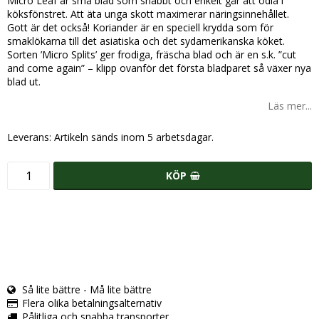
Micro Leaf är små blad som snabbt och enkelt går att odla i
köksfönstret. Att äta unga skott maximerar näringsinnehållet.
Gott är det också! Koriander är en speciell krydda som för
smaklökarna till det asiatiska och det sydamerikanska köket.
Sorten ’Micro Splits’ ger frodiga, fräscha blad och är en s.k. ”cut
and come again” – klipp ovanför det första bladparet så växer nya
blad ut.
Läs mer...
Leverans:
Artikeln sänds inom 5 arbetsdagar.
KÖP
Så lite bättre - Må lite bättre
Flera olika betalningsalternativ
Pålitliga och snabba transporter