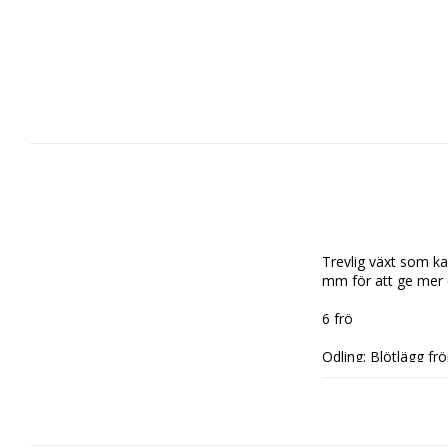
Trevlig växt som ka
mm för att ge mer 
6 frö

Odling: Blötlägg frö
grader. Groningen t