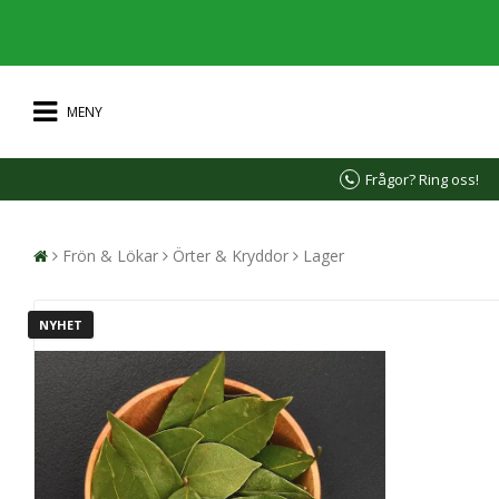
MENY
Frågor? Ring oss!
Frön & Lökar
Örter & Kryddor
Lager
NYHET