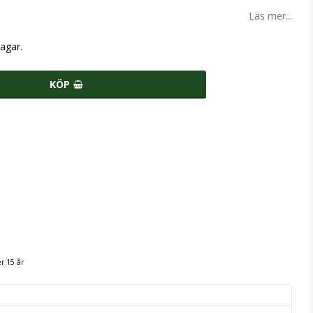
Läs mer...
agar.
KÖP
r 15 år