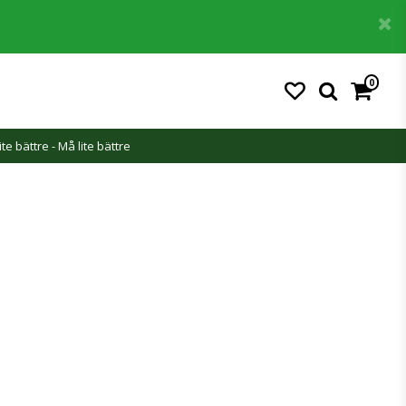
0
ite bättre - Må lite bättre