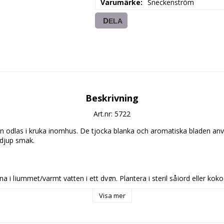
Varumärke
Sneckenström
DELA
Beskrivning
Art.nr: 5722
n odlas i kruka inomhus. De tjocka blanka och aromatiska bladen anvä
djup smak. 

na i ljummet/varmt vatten i ett dygn. Plantera i steril såjord eller kokos
ar ca 20-30 dagar.
Visa mer