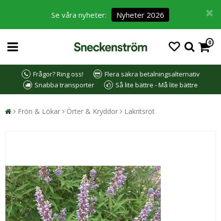
Se våra nyheter:
Nyheter 2026
0
Frågor? Ring oss!
Flera säkra betalningsalternativ
Snabba transporter
Så lite bättre - Må lite bättre
Frön & Lökar
Örter & Kryddor
Lakritsrot