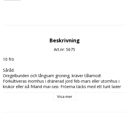
Beskrivning
Art.nr: 5675
10 frö

Såråd:

Oregelbunden och långsam groning, kräver tålamod!. 
Förkultiveras inomhus i dränerad jord feb-mars eller utomhus i 
krukor eller på friland maj-sep. Fröerna täcks med ett tunt lager 
sand eller vermikulit. Utplanteras vår eller höst. Vintertäckes. Kan 
Visa mer
även krukodlas året runt och övervintras frostfritt.