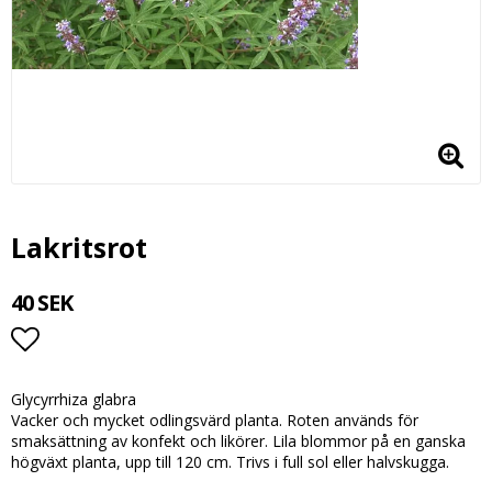
Lakritsrot
40 SEK
Lägg till i favoritlistan
Glycyrrhiza glabra
Vacker och mycket odlingsvärd planta. Roten används för
smaksättning av konfekt och likörer. Lila blommor på en ganska
högväxt planta, upp till 120 cm. Trivs i full sol eller halvskugga.