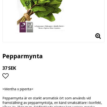
Pepparmynta
37 SEK
Lägg till i favoritlistan
>Mentha x piperita<
Pepparmynta är en starkt aromatisk ört som används vid
framställning av pepparmyntolja, en känd smaksättare i konfekt,