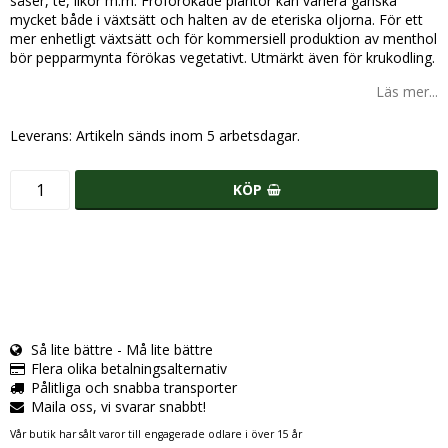
såser, te, likör m.m. Fröförökade plantor kan variera ganska
mycket både i växtsätt och halten av de eteriska oljorna. För ett
mer enhetligt växtsätt och för kommersiell produktion av menthol
bör pepparmynta förökas vegetativt. Utmärkt även för krukodling.
Läs mer...
Leverans:
Artikeln sänds inom 5 arbetsdagar.
KÖP
Så lite bättre - Må lite bättre
Flera olika betalningsalternativ
Pålitliga och snabba transporter
Maila oss, vi svarar snabbt!
Vår butik har sålt varor till engagerade odlare i över 15 år