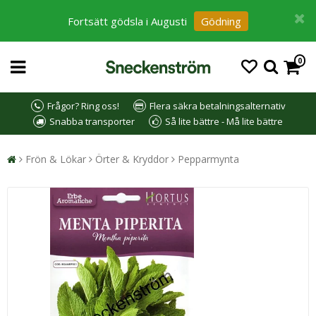
Fortsätt gödsla i Augusti
Gödning
0
Frågor? Ring oss!
Flera säkra betalningsalternativ
Snabba transporter
Så lite bättre - Må lite bättre
Frön & Lökar
Örter & Kryddor
Pepparmynta