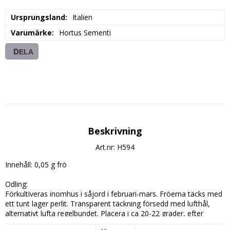
Ursprungsland
Italien
Varumärke
Hortus Sementi
DELA
Beskrivning
Art.nr: H594
Innehåll: 0,05 g frö

Odling:

Förkultiveras inomhus i såjord i februari-mars. Fröerna täcks med 
ett tunt lager perlit. Transparent täckning försedd med lufthål, 
alternativt lufta regelbundet. Placera i ca 20-22 grader, efter 
groning ljust och 15-18 grader. Utplanteras efter avhärdning när 