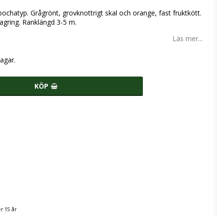
abochatyp. Grågrönt, grovknottrigt skal och orange, fast fruktkött.
lagring. Ranklängd 3-5 m.
Läs mer...
agar.
KÖP
r 15 år