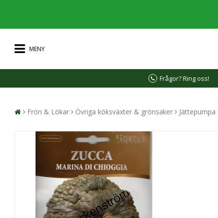
MENY
Frågor? Ring oss!
Frön & Lökar
Övriga köksväxter & grönsaker
Jättepumpa 