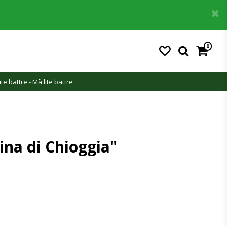
0
ite bättre - Må lite bättre
na di Chioggia"