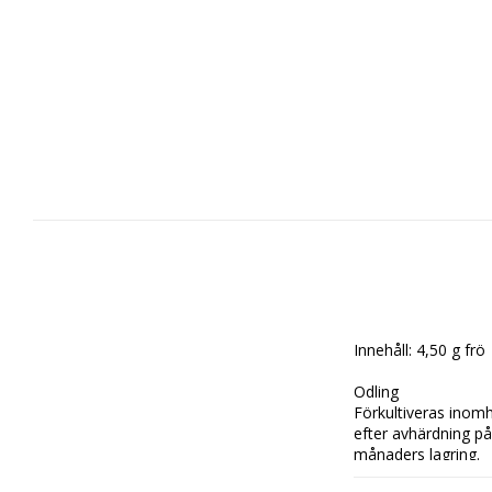
Innehåll: 4,50 g frö

Odling

Förkultiveras inomhu
efter avhärdning på 
månaders lagring.