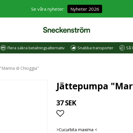
Se våra nyheter:
Nyheter 2026
Flera säkra betalningsalternativ
Snabba transporter
Så l
"Marina di Chioggia"
Jättepumpa "Mari
37 SEK
Lägg till i favoritlistan
>Cucurbita maxima <