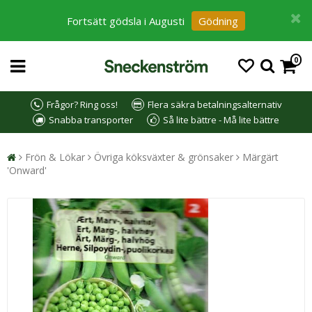
Fortsätt gödsla i Augusti
Gödning
0
Frågor? Ring oss!
Flera säkra betalningsalternativ
Snabba transporter
Så lite bättre - Må lite bättre
Frön & Lökar
Övriga köksväxter & grönsaker
Märgärt
'Onward'