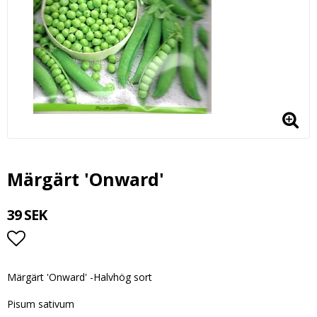
Märgärt 'Onward'
39 SEK
Lägg till i favoritlistan
Märgärt 'Onward' -Halvhög sort
Pisum sativum