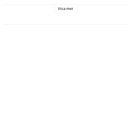
Plantavstånd, cm: 5

Visa mer
Radavstånd, cm: 30

Höjd, cm:60

Växtläge: Sol

Antal frö:40