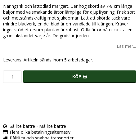
Näringsrik och lättodlad märgärt. Ger hög skörd av 7-8 cm långa
baljor med välsmakande ärtor lämpliga för djupfrysning. Frisk sort
och motståndskraftig mot sjukdomar. Lätt att skörda tack vare
mindre bladverk, en del blad är omvandlade till klängen. Kräver
inget stöd eftersom plantan är robust. Odla ärtor på olika ställen i
grönsakslandet varje år. De gödslar jorden.
Läs mer...
Leverans:
Artikeln sänds inom 5 arbetsdagar.
KÖP
Så lite bättre - Må lite bättre
Flera olika betalningsalternativ
Pålitliga och snabba transporter