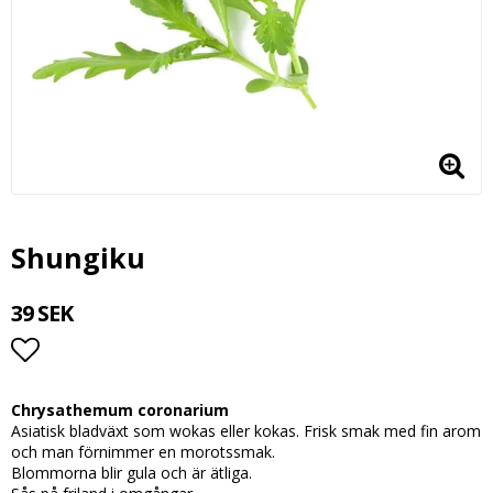
Shungiku
39 SEK
Lägg till i favoritlistan
Chrysathemum coronarium
Asiatisk bladväxt som wokas eller kokas. Frisk smak med fin arom
och man förnimmer en morotssmak.
Blommorna blir gula och är ätliga.