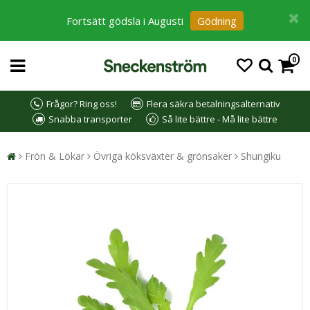
Fortsätt gödsla i Augusti
Gödning
0
Frågor? Ring oss!
Flera säkra betalningsalternativ
Snabba transporter
Så lite bättre - Må lite bättre
Frön & Lökar
Övriga köksväxter & grönsaker
Shungiku