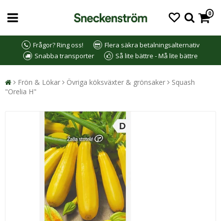
0
Frågor? Ring oss!
Flera säkra betalningsalternativ
Snabba transporter
Så lite bättre - Må lite bättre
Frön & Lökar
Övriga köksväxter & grönsaker
Squash
"Orelia H"