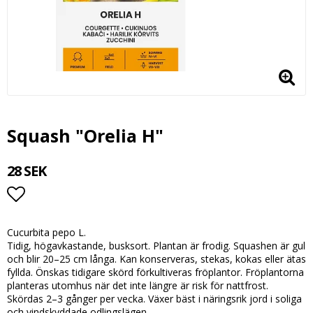
Squash "Orelia H"
28 SEK
Lägg till i favoritlistan
Cucurbita pepo L.
Tidig, högavkastande, busksort. Plantan är frodig. Squashen är gul
och blir 20–25 cm långa. Kan konserveras, stekas, kokas eller ätas
fyllda. Önskas tidigare skörd förkultiveras fröplantor. Fröplantorna
planteras utomhus när det inte längre är risk för nattfrost.
Skördas 2–3 gånger per vecka. Växer bäst i näringsrik jord i soliga
och vindskyddade odlingslägen.