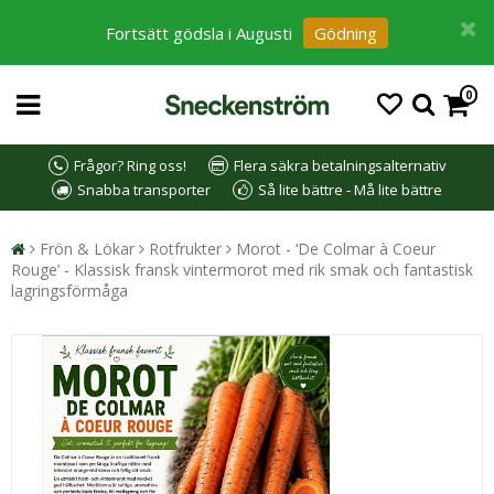
Fortsätt gödsla i Augusti
Gödning
0
Frågor? Ring oss!
Flera säkra betalningsalternativ
Snabba transporter
Så lite bättre - Må lite bättre
Frön & Lökar
Rotfrukter
Morot - ‘De Colmar à Coeur
Rouge’ - Klassisk fransk vintermorot med rik smak och fantastisk
lagringsförmåga