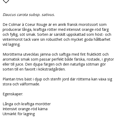
Lägg till i favoritlistan
Daucus carota subsp. sativus.
De Colmar à Coeur Rouge är en anrik fransk morotssort som
producerar långa, kraftiga rötter med intensivt orange-röd färg
och fyllig, söt smak. Sorten är särskilt uppskattad som höst- och
vintermorot tack vare sin robusthet och mycket goda hållbarhet
vid lagring.
Morötterna utvecklas jämna och saftiga med fint fruktkött och
aromatisk smak som passar perfekt både färska, rostade, i grytor
eller till juice. Den djupa färgen och den naturliga sötman gör
sorten till en favorit i köksträdgården.
Plantan trivs bäst i djup och stenfri jord där rötterna kan växa sig
stora och välformade.
Egenskaper:
Långa och kraftiga morötter
Intensivt orange-röd kärna
Utmärkt för lagring