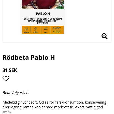
Rödbeta Pablo H
31 SEK
Lägg till i favoritlistan
Beta Vulgaris L.
Medeltidig hybridsort. Odlas för färskkonsumtion, konservering
eller lagring. Jämna knölar med mörkrött fruktkött. Saftig god
smak.