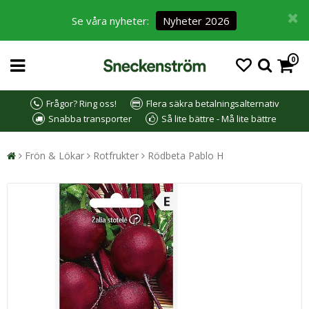
Se våra nyheter:
Nyheter 2026
0
Frågor? Ring oss!
Flera säkra betalningsalternativ
Snabba transporter
Så lite bättre - Må lite bättre
Frön & Lökar
Rotfrukter
Rödbeta Pablo H