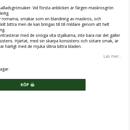
salladsgrönsaker. Vid första anblicken är färgen maskrosgrön
erlig.
d av romarna, smakar som en blandning av maskros, och
kilt bittra men de kan bringas till till mildare genom att helt
ng.
trasterar med de snöiga vita stjälkarna, inte bara när det gäller
istens. Hjärtat, med sin skarpa konsistens och sötare smak, är
r härligt med de mjuka slitna bittra bladen.
Läs mer...
agar.
KÖP