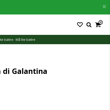
0
ite bättre - Må lite bättre
 di Galantina