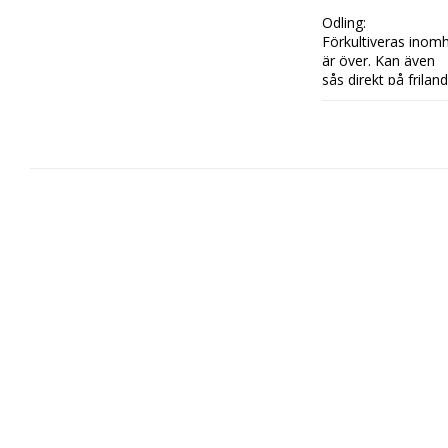
Odling:

Förkultiveras inomhu
är över. Kan även

sås direkt på frilan
Späda blad skördas
hösten

för tidig vårskörd. F