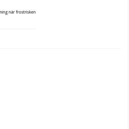
ing när frostrisken 
ås utomhus på 