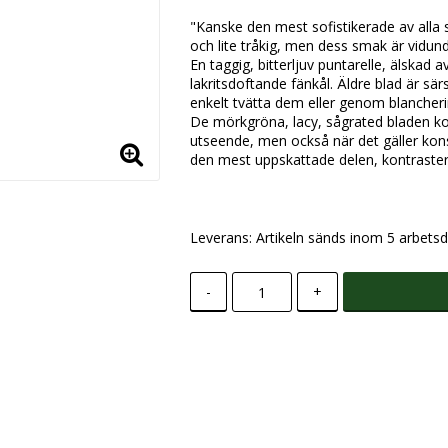
"Kanske den mest sofistikerade av alla 
och lite tråkig, men dess smak är vidund
En taggig, bitterljuv puntarelle, älska
lakritsdoftande fänkål. Äldre blad är särs
enkelt tvätta dem eller genom blancheri
De mörkgröna, lacy, sågrated bladen kon
utseende, men också när det gäller kons
den mest uppskattade delen, kontrastera
Leverans:
Artikeln sänds inom 5 arbetsd
-
+