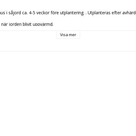
s i såjord ca. 4-5 veckor före utplantering. . Utplanteras efter avhärdn
d när jorden blivit uppvärmd.

 som baby leaf. Ge den plats, ca 25 cm mellan plantorna. Kan även s
Visa mer
ör växthus eller friland.