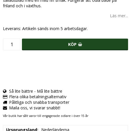
salladsblad med en mild fin smak. Fungerar att odla både på
friland och i växthus.
Läs mer...
Leverans:
Artikeln sänds inom 5 arbetsdagar.
KÖP
Så lite bättre - Må lite bättre
Flera olika betalningsalternativ
Pålitliga och snabba transporter
Maila oss, vi svarar snabbt!
Vår butik har sålt varor till engagerade odlare i över 15 år
Ursprungsland
Nederländerna