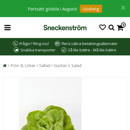
Fortsätt gödsla i Augusti
Gödning
0
Frågor? Ring oss!
Flera säkra betalningsalternativ
Snabba transporter
Så lite bättre - Må lite bättre
Frön & Lökar
Sallad
Gustav´s Salad