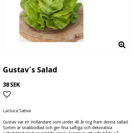
Gustav´s Salad
38 SEK
Lägg till i favoritlistan
Lactuca Sativa
Gustav var en Holländare som under 40 år tog fram denna sallad.
Sorten är snabbodlad och ger fina saftiga och dekorativa