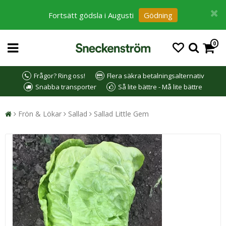
Fortsätt gödsla i Augusti
Gödning
0
Frågor? Ring oss!
Flera säkra betalningsalternativ
Snabba transporter
Så lite bättre - Må lite bättre
Frön & Lökar
Sallad
Sallad Little Gem