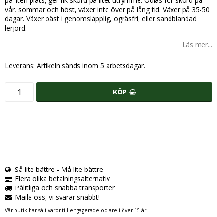
på liten plats, ger rik skörd på litet utrymme. Odlas för skörd på
vår, sommar och höst, växer inte över på lång tid. Växer på 35-50
dagar. Växer bäst i genomsläpplig, ogräsfri, eller sandblandad
lerjord.
Läs mer...
Leverans:
Artikeln sänds inom 5 arbetsdagar.
KÖP
Så lite bättre - Må lite bättre
Flera olika betalningsalternativ
Pålitliga och snabba transporter
Maila oss, vi svarar snabbt!
Vår butik har sålt varor till engagerade odlare i över 15 år