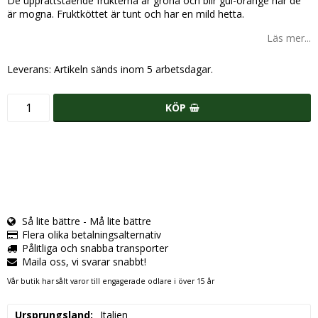
De upprättstående frukterna är gröna och blir gul-orange när de
är mogna. Fruktköttet är tunt och har en mild hetta.
Läs mer...
Leverans:
Artikeln sänds inom 5 arbetsdagar.
KÖP
Så lite bättre - Må lite bättre
Flera olika betalningsalternativ
Pålitliga och snabba transporter
Maila oss, vi svarar snabbt!
Vår butik har sålt varor till engagerade odlare i över 15 år
Ursprungsland
Italien