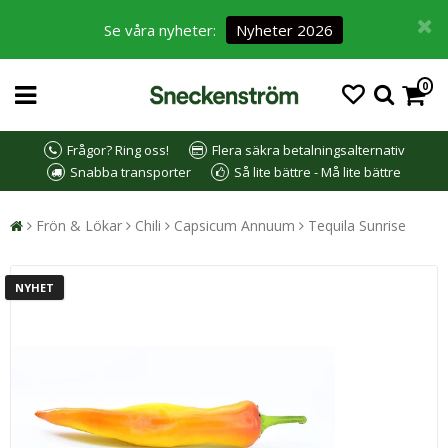
Se våra nyheter:
Nyheter 2026
0
Frågor? Ring oss!
Flera säkra betalningsalternativ
Snabba transporter
Så lite bättre - Må lite bättre
Frön & Lökar
Chili
Capsicum Annuum
Tequila Sunrise
NYHET