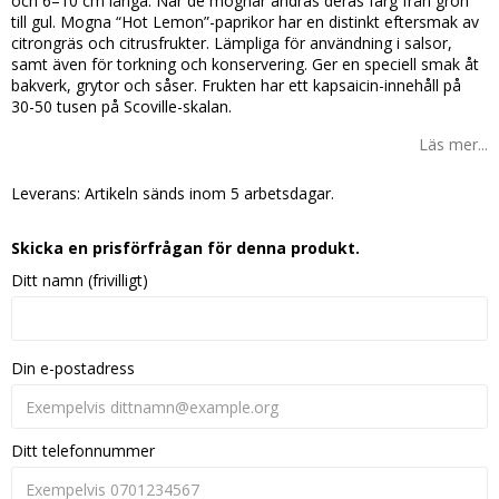
och 6–10 cm långa. När de mognar ändras deras färg från grön
till gul. Mogna “Hot Lemon”-paprikor har en distinkt eftersmak av
citrongräs och citrusfrukter. Lämpliga för användning i salsor,
samt även för torkning och konservering. Ger en speciell smak åt
bakverk, grytor och såser. Frukten har ett kapsaicin-innehåll på
30-50 tusen på Scoville-skalan.
Läs mer...
Leverans:
Artikeln sänds inom 5 arbetsdagar.
Skicka en prisförfrågan för denna produkt.
Ditt namn (frivilligt)
Din e-postadress
Ditt telefonnummer