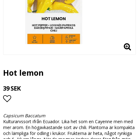
Hot lemon
39 SEK
Lägg till i favoritlistan
Capsicum Baccatum
Kulturarvssort ifrån Ecuador. Lika het som en Cayenne men med
mer arom. En högavkastande sort av chili. Plantorna är kompakta
och lämpliga för odling i krukor. Frukterna är heta, något rynkiga