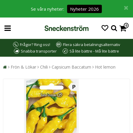
Se våra nyheter:
Nyheter 2026
0
Frågor? Ring oss!
Flera säkra betalningsalternativ
Snabba transporter
Så lite bättre - Må lite bättre
Frön & Lökar
Chili
Capsicum Baccatum
Hot lemon