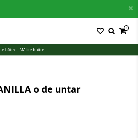
0
ite bättre - Må lite bättre
NILLA o de untar