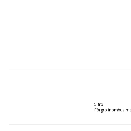
5 frö 

Förgro inomhus mars 