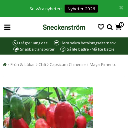
Se våra nyheter:
Nyheter 2026
0
Frågor? Ring oss!
Flera säkra betalningsalternativ
Snabba transporter
Så lite bättre - Må lite bättre
Frön & Lökar
Chili
Capsicum Chinense
Maya Pimento